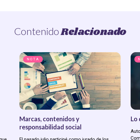
Relacionado
Contenido
NOTA
Marcas, contenidos y
Lo 
responsabilidad social
Auto
Come
 que
El pasado julio participé como jurado de los