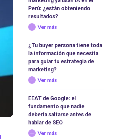
marketing ya usan IA en el
Perú: ¿están obteniendo
resultados?
Ver más
¿Tu buyer persona tiene toda
la información que necesita
para guiar tu estrategia de
marketing?
Ver más
EEAT de Google: el
fundamento que nadie
debería saltarse antes de
hablar de SEO
n
Ver más
l