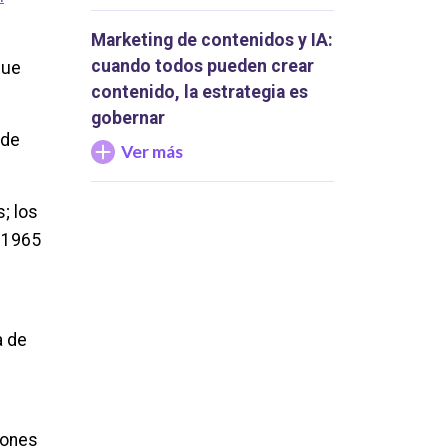
Marketing de contenidos y IA:
cuando todos pueden crear
que
contenido, la estrategia es
gobernar
 de
Ver más
; los
e 1965
a de
iones