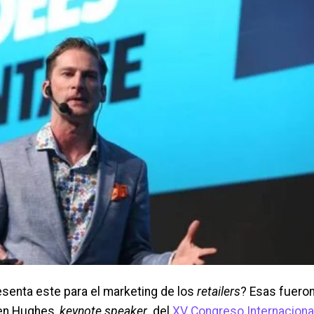
resenta este para el marketing de los
retailers
? Esas fuero
Ken Hughes,
keynote speaker
del
XV Congreso Internaciona