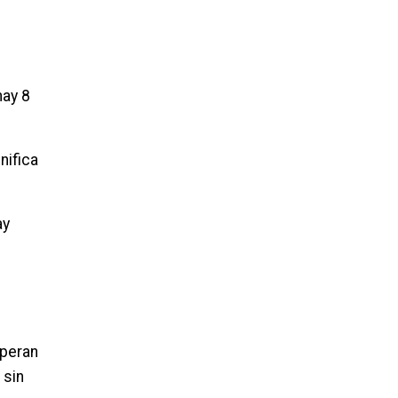
ay 8
nifica
ay
speran
 sin