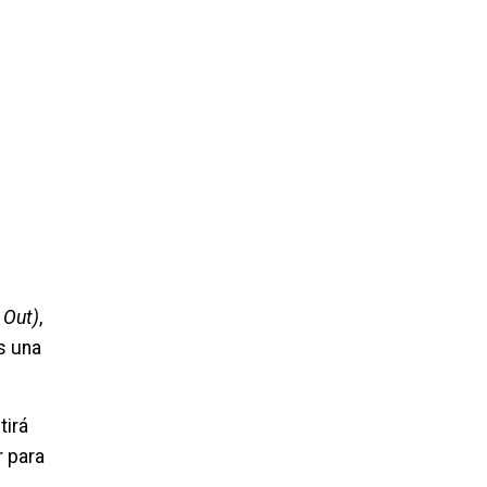
 Out)
,
s una
tirá
r para