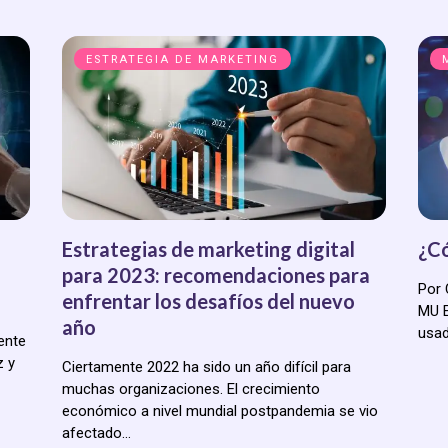
ESTRATEGIA DE MARKETING
Estrategias de marketing digital
¿Có
para 2023: recomendaciones para
Por 
enfrentar los desafíos del nuevo
MU E
año
usa
ente
z y
Ciertamente 2022 ha sido un año difícil para
muchas organizaciones. El crecimiento
económico a nivel mundial postpandemia se vio
afectado…