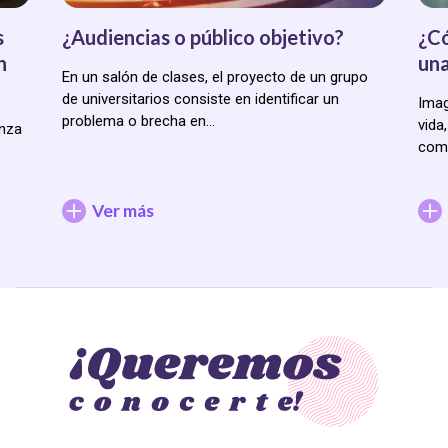
s
¿Audiencias o público objetivo?
¿Có
n
una
En un salón de clases, el proyecto de un grupo
de universitarios consiste en identificar un
Imag
problema o brecha en…
vida
anza
comp
Ver más