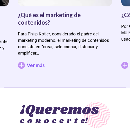
¿Qué es el marketing de
¿Có
contenidos?
Por 
MU E
Para Philip Kotler, considerado el padre del
usa
marketing moderno, el marketing de contenidos
ente
consiste en “crear, seleccionar, distribuir y
z y
amplificar…
Ver más