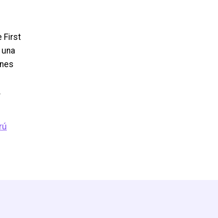
 First
 una
enes
.
rú