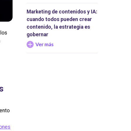
Marketing de contenidos y IA:
cuando todos pueden crear
contenido, la estrategia es
 los
gobernar
s
Ver más
s
iento
iones