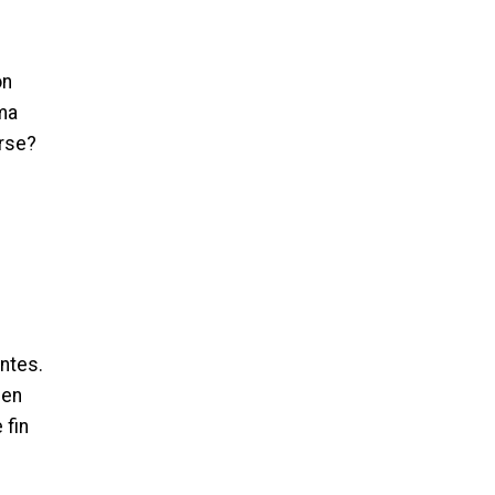
on
rma
arse?
ntes.
 en
 fin