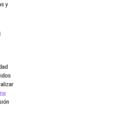
as y
n
idad
nidos
alizar
una
sión