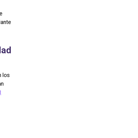
e
iante
dad
n los
an
3