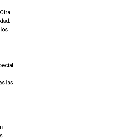
 Otra
idad.
 los
pecial
as las
on
ás