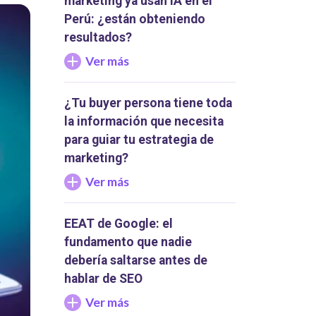
marketing ya usan IA en el
Perú: ¿están obteniendo
resultados?
Ver más
¿Tu buyer persona tiene toda
la información que necesita
para guiar tu estrategia de
marketing?
Ver más
EEAT de Google: el
fundamento que nadie
debería saltarse antes de
hablar de SEO
Ver más