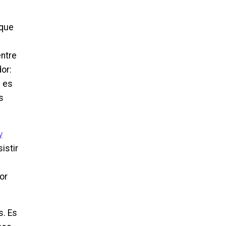
 que
entre
or:
; es
s
y
istir
or
s. Es