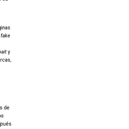
s
ginas
s
fake
bait
y
rcas,
es de
os
spués