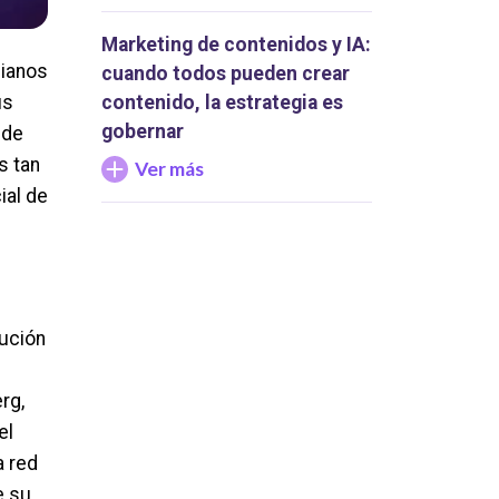
Marketing de contenidos y IA:
dianos
cuando todos pueden crear
us
contenido, la estrategia es
gobernar
 de
s tan
Ver más
ial de
lución
rg,
el
a red
e su