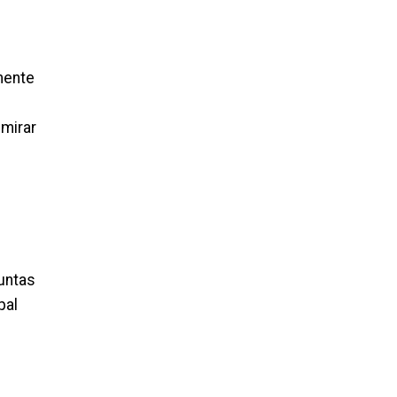
mente
 mirar
guntas
pal