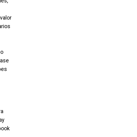
nes,
valor
arios
ho
rase
bes
ra
ay
book