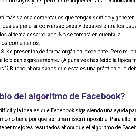
en como suyos y les permitan enriquecer sus comunicacio
á más valor a comentarios que tengan sentido y generen 
a idea es generar conversaciones y debates entre los usu
ados al tema desarrollado. No se tomará en cuenta la
 los comentarios.
Si se presentan de forma orgánica, excelente. Pero muc
e lo pidan expresamente. ¿Alguna vez has leído la típica f
os”? Bueno, ahora sabes que esta es una práctica que de
io del algoritmo de Facebook?
difícil y la idea es que Facebook siga siendo una ayuda pa
imo no tiene por qué ser una misión imposible. Para ello, h
tener mejores resultados ahora que el algoritmo de Face