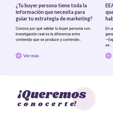
¿Tu buyer persona tiene toda la
EEA
información que necesita para
que
guiar tu estrategia de marketing?
hab
Conoce por qué validar tu buyer persona con
En u
investigación real es la diferencia entre
gene
contenido que se produce y contenido…
—Exp
se…
Ver más