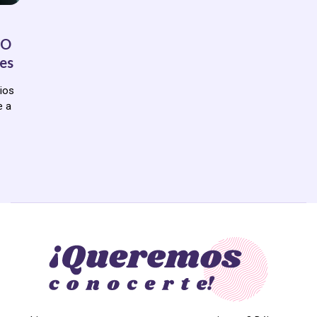
EO
les
cios
e a