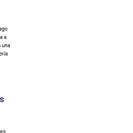
pago
a a
a una
ería
as
nes