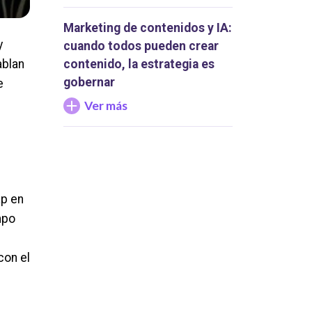
Marketing de contenidos y IA:
y
cuando todos pueden crear
ablan
contenido, la estrategia es
gobernar
e
Ver más
ap en
mpo
con el