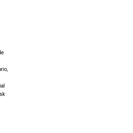
de
rio,
al
usk