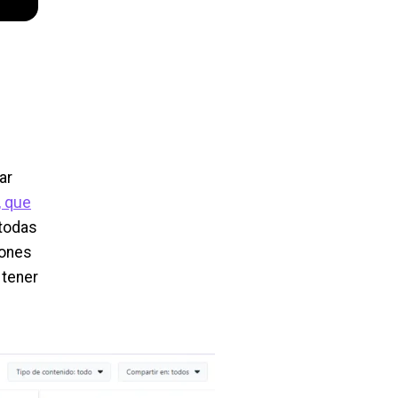
ar
, que
 todas
iones
 tener