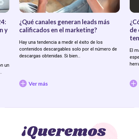
24:
¿Qué canales generan leads más
¿Có
n y
calificados en el marketing?
de 
ten
Hay una tendencia a medir el éxito de los
contenidos descargables solo por el número de
El m
descargas obtenidas. Si bien…
espe
herr
on un
…
Ver más