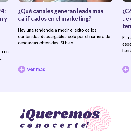
24:
¿Qué canales generan leads más
¿Có
n y
calificados en el marketing?
de 
ten
Hay una tendencia a medir el éxito de los
contenidos descargables solo por el número de
El m
descargas obtenidas. Si bien…
espe
herr
on un
…
Ver más