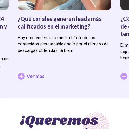
24:
¿Qué canales generan leads más
¿Có
n y
calificados en el marketing?
de 
ten
Hay una tendencia a medir el éxito de los
contenidos descargables solo por el número de
El m
descargas obtenidas. Si bien…
espe
herr
on un
…
Ver más